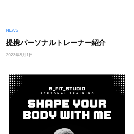
NEWS
提携パーソナルトレーナー紹介
2023年8月1日
b
y
f
i
t
a
d
m
i
n