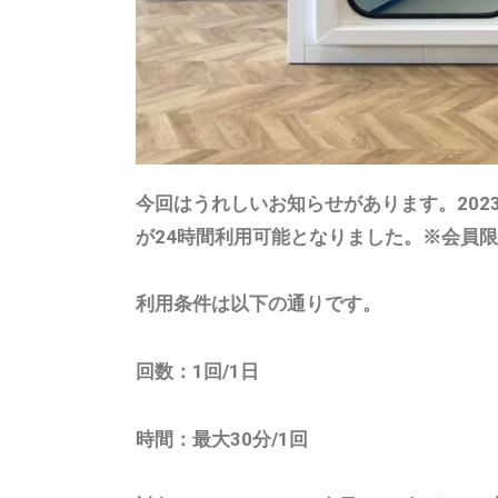
オ
ー
ッ
サ
ニ
ト
ー
ネ
ン
キ
ス
グ
ッ
」
ト
で
今回はうれしいお知らせがあります。2023年1
、
」
が24時間利用可能となりました。※会員
気
フ
軽
ィ
利用条件は以下の通りです。
に
ッ
賢
ト
回数：1回/1日
く
ネ
本
時間：最大30分/1回
ス
格
的