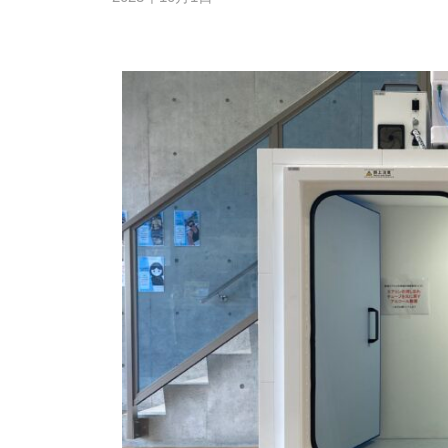
イ
大
y
初
オ
f
分
上
サ
i
陸
県
ー
t
の
別
キ
a
「
府
ッ
d
バ
ト
市
m
イ
」
i
初
オ
に
n
サ
上
よ
ー
陸
る
キ
の
「
ッ
「
A
ト
バ
I
」
ト
イ
フ
レ
ィ