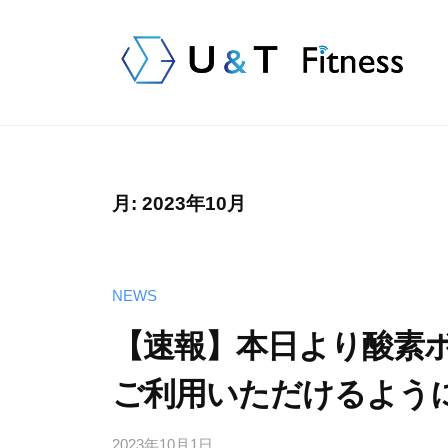
&
T
F
U
大
i
分
t
&
n
県
T
e
別
F
月:
2023年10月
s
府
i
s
市
t
｜
初
NEWS
n
大
上
分
e
【速報】本日より酸素ボ
陸
県
s
の
ご利用いただけるよう
別
「
s
府
バ
｜
市
2023年10月1日
b