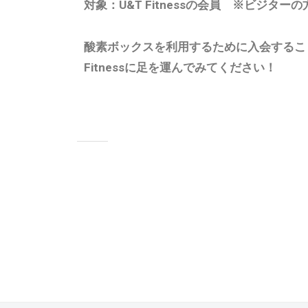
対象：U&T Fitnessの会員 ※ビジタ
ト
レ
酸素ボックスを利用するために入会するこ
ー
ニ
Fitnessに足を運んでみてください！
ン
グ
を
体
験
い
た
だ
け
ま
す
。